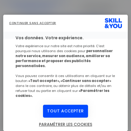
DOCUMENTATION
ÊTRE RAPPELÉ·E
Demande de documentation
CONTINUER SANS ACCEPTER
Formation graphiste
Vos données. Votre expérience.
Votre expérience sur notre site est notre priorité. C’est
Monsieur
Madame
pourquoi nous utilisons des cookies pour
personnaliser
notre service, mesurer son audience, améliorer sa
performance et proposer des publicités
personnalisées.
Vous pouvez consentir à ces utilisations en cliquant sur le
bouton
«Tout accepter», «Continuer sans accepter»
dans le cas contraire, ou obtenir plus de détails et/ou en
refuser tout ou partie en cliquant sur
«Paramétrer les
cookies».
TOUT ACCEPTER
J'accepte d'être contacté⸱e par l'école*
PARAMÉTRER LES COOKIES
Je confirme que je parle français*