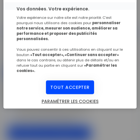
DEMANDER UNE DOCUMENTATION
Vos données. Votre expérience.
*Tous les champs sont obligatoires
Votre expérience sur notre site est notre priorité. C’est
Protection des données
pourquoi nous utilisons des cookies pour
personnaliser
notre service, mesurer son audience, améliorer sa
performance et proposer des publicités
personnalisées.
Vous pouvez consentir à ces utilisations en cliquant sur le
Financer ma formation
bouton
«Tout accepter», «Continuer sans accepter»
dans le cas contraire, ou obtenir plus de détails et/ou en
refuser tout ou partie en cliquant sur
«Paramétrer les
cookies».
STANDARD
à partir de
TOUT ACCEPTER
CHF 224,80 / mois
PARAMÉTRER LES COOKIES
Premier versement de CHF 329,60
Suivi de 23 mensualités à CHF 224,80
Soit un montant de CHF 5500
DEMANDER UNE DOCUMENTATION