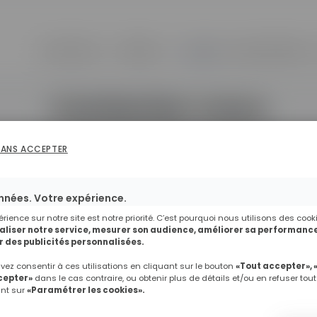
Formations
Métiers
L'école
Nos partenaires
Contactez-nous
SANS ACCEPTER
 Contactez nos conseillers au
nnées. Votre expérience.
érience sur notre site est notre priorité. C’est pourquoi nous utilisons des cook
liser notre service, mesurer son audience, améliorer sa performance
Skill and You
 des publicités personnalisées.
ez consentir à ces utilisations en cliquant sur le bouton
«Tout accepter», 
Avenue d’Ouchy 4, 1006 Lausanne
cepter»
dans le cas contraire, ou obtenir plus de détails et/ou en refuser tout
ant sur
«Paramétrer les cookies».
Ou remplissez le formulaire ci-dessous :