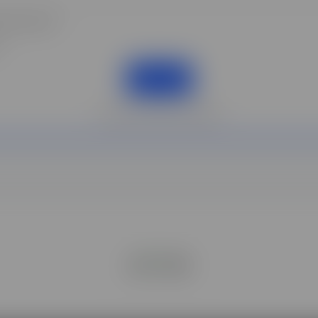
 par l'école*
s
ENVOYER
Protection des données