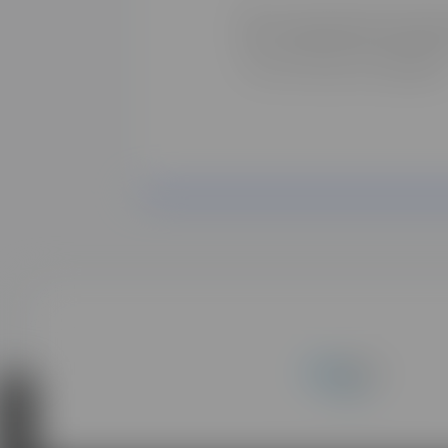
J'accepte d'être contacté⸱e
*Tous les champs sont obligatoire