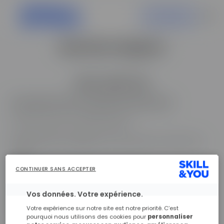
ÊTRE RAPPELÉ.E
Mentions légales
SKILL AND YOU
SKILL AND YOU SA au capital de 100 000 CHF
Avenue d’Ouchy 4, 1006 Lausanne
Immatriculée au Registre du commerce du Canton de
Vaud
CONTINUER SANS ACCEPTER
Registre commercial : CHE-151.428.484
Téléphone :
021 531 07 00
Vos données. Votre expérience.
mail :
contact@skillandyou.com
Votre expérience sur notre site est notre priorité. C’est
pourquoi nous utilisons des cookies pour
personnaliser