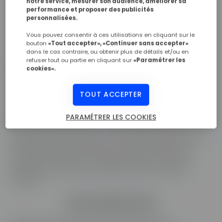
notre service, mesurer son audience, améliorer sa
performance et proposer des publicités
personnalisées.
Vous pouvez consentir à ces utilisations en cliquant sur le
Hébergeur du site
bouton
«Tout accepter», «Continuer sans accepter»
dans le cas contraire, ou obtenir plus de détails et/ou en
refuser tout ou partie en cliquant sur
«Paramétrer les
WAYCOM – 5 Quai Marcel Dassault, 92150 Suresnes
cookies».
01 41 44 83 00
Propriété intellectuelle
TOUT ACCEPTER
Le présent site Internet, ainsi que l’ensemble des
PARAMÉTRER LES COOKIES
éléments le composant, sont protégés par des droits de
propriété intellectuelle et des droits voisins réservés aux
seuls titulaires de ces droits. En conséquence, toute
utilisation, reproduction, représentation ou diffusion
partielle ou totale de ces éléments est strictement
interdite.
Liens hypertextes