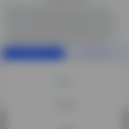
Skill and You ainsi que l’hébergeur s’efforcent de
permettre que les internautes puissent avoir accès en
continu au site. Néanmoins, Skill and You se réserve le
droit de ne pouvoir garantir l’accessibilité à son site
internet en cas de force majeure, panne, maintenance.
La responsabilité de Skill and You ne pourrait être
engagée.
DOCUMENTATION
ÊTRE RAPPELÉ.E