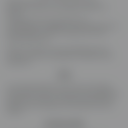
Skill and you autorise la mise en place de liens
hypertextes pointant vers la page d’accueil du site
Internet.
Les sites qui font le choix de pointer vers
www.skillandyou.ch engagent leur responsabilité dès lors
qu’ils porteraient atteinte à l’image du site ou des
marques Skill and you.
Skill and You décline toute responsabilité quant aux
contenus des sites vers lesquels sont établis ces liens
hypertextes.
Avis
Les avis clients présents sur notre site ont fait l’objet
d’une sélection visant à mettre en avant les expériences
positives de nos clients et à refléter leur satisfaction à
l’égard de notre entreprise, de nos produits ou de nos
services.
Accès au site