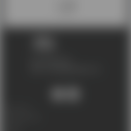
021 531 07 00
contact@skillandyou.com
MENTIONS LÉGALES
PROTECTION DES DONNEES
ACCESSIBILITÉ