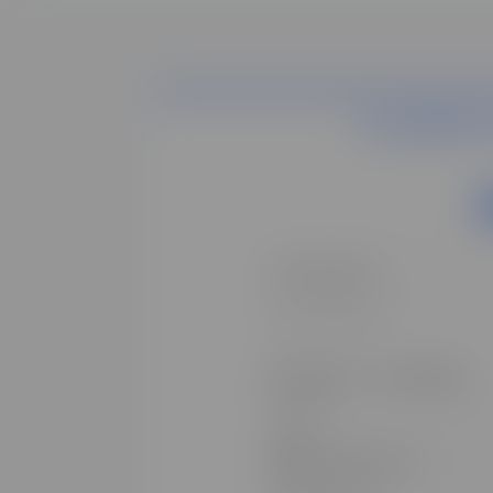
DOCUMENTAT
Mon secteur*
Ma formation*
Monsieur
Madame