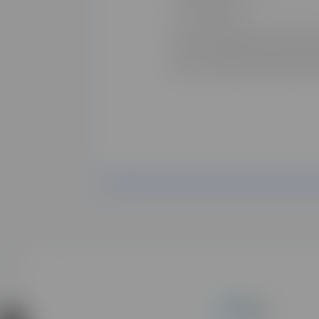
J'accepte d'être contacté⸱e
Je confirme que je parle fr