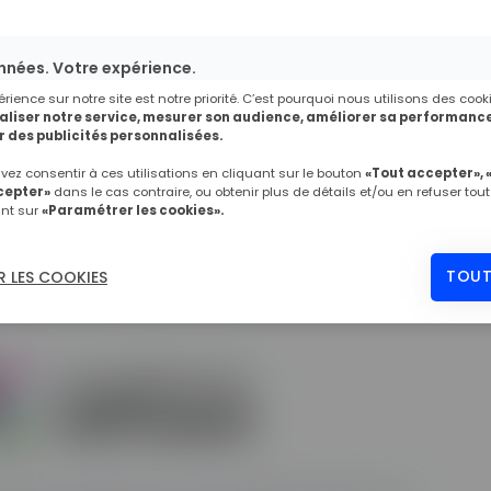
férents partenaires soutiennent
se déroule au mieux, nos
nnées. Votre expérience.
sifs, à découvrir sur cette page.
érience sur notre site est notre priorité. C’est pourquoi nous utilisons des cook
liser notre service, mesurer son audience, améliorer sa performance
 des publicités personnalisées.
ez consentir à ces utilisations en cliquant sur le bouton
«Tout accepter», 
cepter»
dans le cas contraire, ou obtenir plus de détails et/ou en refuser tout
ant sur
«Paramétrer les cookies».
tages négociés pour nos par
TOUT
 LES COOKIES