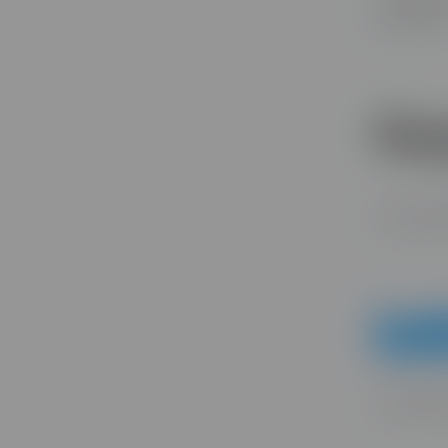
décoratio
Votre part
Votre part