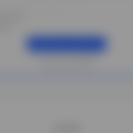
 par l'école*
ançais*
DEMANDER UNE DOCUMENTATION
*Tous les champs sont obligatoires
Protection des données