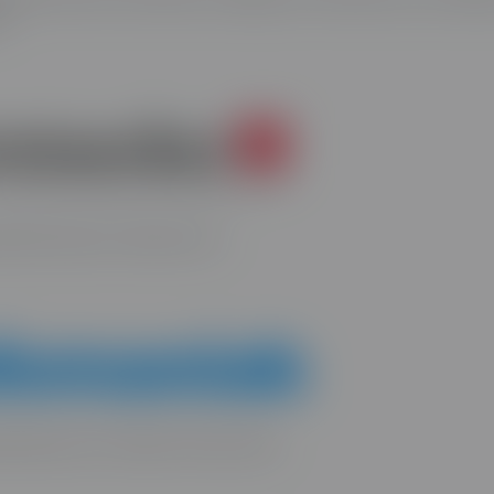
n.
enaire dans les métiers d’art.
enaire pour la création de sites web.