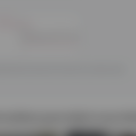
enaire dans le secteur de la mode et de la création textile.
rmations pourraient vous int