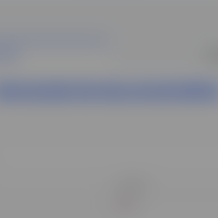
ION
ÊT
Demande de documentatio