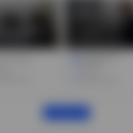
ion développeur
 web mobile
Formation graphiste
Photo, illustration,
b, informatique
graphisme
heures
705 heures
ation à distance
Formation à distance
NOS FORMATIONS