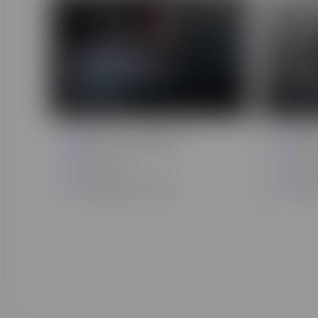
Cybersécurité
opérationnelle en
Format
entreprise
web et
Web, informatique
We
90 heures
800 
Formation à distance
Form