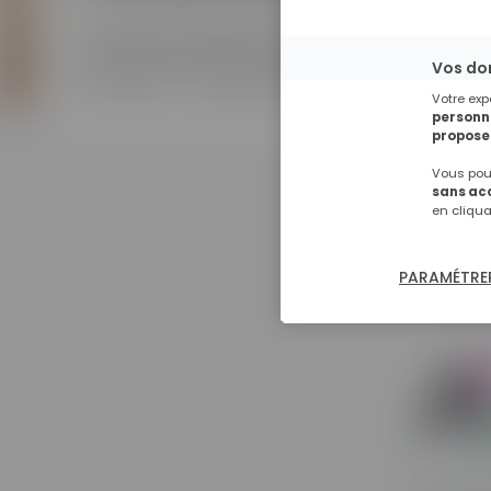
Témoins de la qualité des formations Skill & You, dif
notre école. Pour que votre expérience de formation 
Vos do
partenaires vous proposent différents avantages exclu
Votre exp
personna
proposer
Vous pouv
sans ac
en cliqu
Des avan
PARAMÉTRER