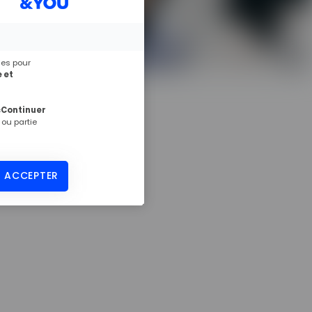
ies pour
 et
«Continuer
 ou partie
ticipants
 ACCEPTER