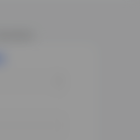
RE RAPPELÉ·E
n