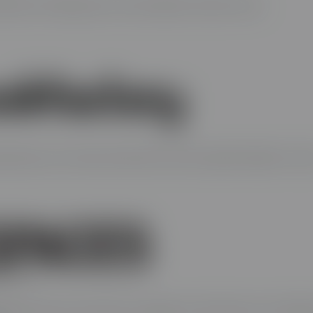
tenaire numérique pour la suite Adobe Creative Cloud.
enaire pour créer des portfolios de haute qualité réalisés en Sui
enaire dans les domaines du design, de l’architecture, de l’habit